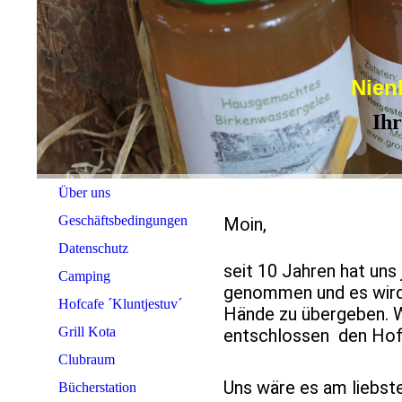
Nien
Ihr 
Über uns
Geschäftsbedingungen
Moin,
Datenschutz
seit 10 Jahren hat uns
Camping
genommen und es wird 
Hofcafe ´Kluntjestuv´
Hände zu übergeben. W
Grill Kota
entschlossen den Hof
Clubraum
Uns wäre es am liebste
Bücherstation