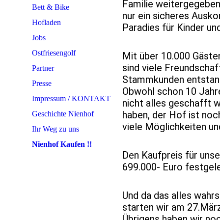
Familie weitergegeben 
Bett & Bike
nur ein sicheres Ausko
Hofladen
Paradies für Kinder und
Jobs
Ostfriesengolf
Mit über 10.000 Gästen
sind viele Freundschaf
Partner
Stammkunden entstan
Presse
Obwohl schon 10 Jahre
Impressum / KONTAKT
nicht alles geschafft
haben, der Hof ist noc
Geschichte Nienhof
viele Möglichkeiten un
Ihr Weg zu uns
Nienhof Kaufen !!
Den Kaufpreis für unse
699.000- Euro festgeleg
Und da das alles wahrs
starten wir am 27.März
Übrigens haben wir noc