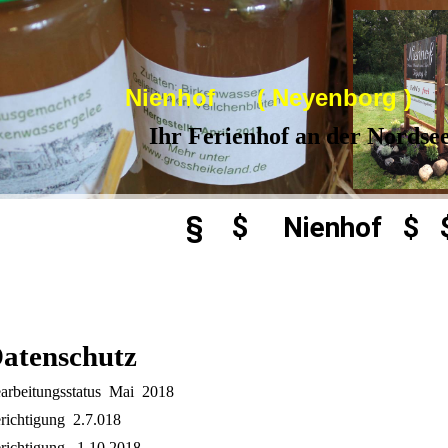
Nienhof ( Neyenborg )
Ihr Ferienhof an der Nordse
§
$
Nienhof $ 
atenschutz
arbeitungsstatus Mai 2018
richtigung 2.7.018
richtigung 1.10.2018