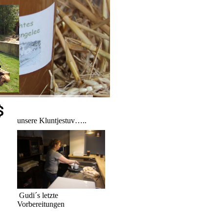
e
$
unsere Kluntjestuv…..
Gudi´s letzte
Vorbereitungen