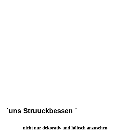
IMG_5737
´uns Struuckbessen ´
nicht nur dekorativ und hübsch anzusehen,