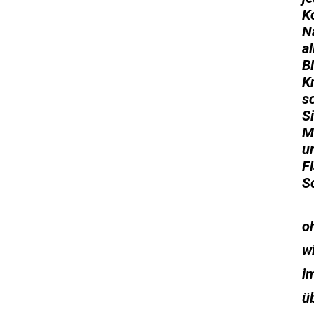
K
N
a
B
K
s
S
M
u
F
S
oh
wi
i
ü