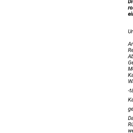
Di
r
ei
Un
An
Re
Ab
Ge
Me
Ka
Wa
-t
K
ge
Da
Rü
w