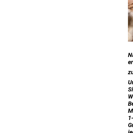
N
e
z
Un
Si
W
B
M
1
G
j