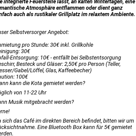
e integrierte Feuerstelle lässt, an kalten Wintertagen, eine
omantische Atmosphäre entflammen oder dient ganz
nfach auch als rustikaler Grillplatz im relaxtem Ambiente.
ser Selbstversorger Angebot:
mietung pro Stunde: 30€ inkl. Grillkohle
inigung: 30€
fall-Entsorgung: 10€ - entfällt bei Selbstentsorgung
schirr, Besteck und Gläser: 2,50€ pro Person (Teller,
sser/Gabel/Löffel, Glas, Kaffeebecher)
ution: 100€
nn kann die Kota gemietet werden?
äglich von 11-22 Uhr
ann Musik mitgebracht werden?
rne!
 sich das Café im direkten Bereich befindet, bitten wir um
cksichtnahme. Eine Bluetooth Box kann für 5€ gemietet
erden.