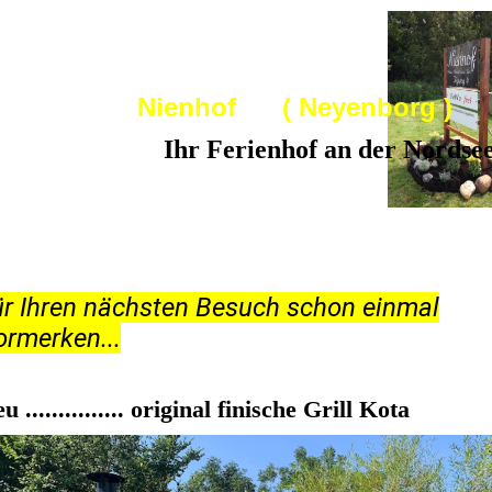
Nienhof ( Neyenborg )
Ihr Ferienhof an der Nordse
ür Ihren nächsten Besuch schon einmal
ormerken...
u ............... original finische Grill Kota