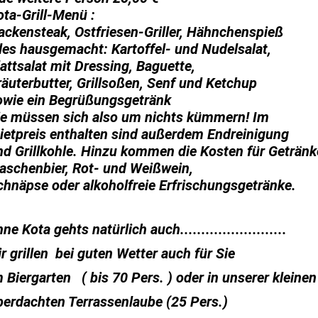
ota-Grill-Menü :
ackensteak, Ostfriesen-Griller, Hähnchenspieß
lles hausgemacht: Kartoffel- und Nudelsalat,
lattsalat mit Dressing, Baguette,
räuterbutter, Grillsoßen, Senf und Ketchup
owie ein Begrüßungsgetränk
ie müssen sich also um nichts kümmern! Im
ietpreis enthalten sind außerdem Endreinigung
nd Grillkohle. Hinzu kommen die Kosten für Getränk
laschenbier, Rot- und Weißwein,
chnäpse oder alkoholfreie Erfrischungsgetränke.
ne Kota gehts natürlich auch.........................
r grillen bei guten Wetter auch für Sie
m Biergarten ( bis 70 Pers. ) oder in unserer kleinen
berdachten Terrassenlaube (25 Pers.)