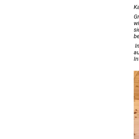
Ka
Gr
wi
si
be
In
a
In